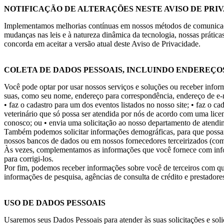
NOTIFICAÇÃO DE ALTERAÇÕES NESTE AVISO DE PRI
Implementamos melhorias contínuas em nossos métodos de comunicação 
mudanças nas leis e à natureza dinâmica da tecnologia, nossas práti
concorda em aceitar a versão atual deste Aviso de Privacidade.
COLETA DE DADOS PESSOAIS, INCLUINDO ENDEREÇOS
Você pode optar por usar nossos serviços e soluções ou receber infor
suas, como seu nome, endereço para correspondência, endereço de e
• faz o cadastro para um dos eventos listados no nosso site;
• faz o ca
veterinário que só possa ser atendida por nós de acordo com uma lice
conosco; ou
• envia uma solicitação ao nosso departamento de atendim
Também podemos solicitar informações demográficas, para que possa
nossos bancos de dados ou em nossos fornecedores terceirizados (com r
Às vezes, complementamos as informações que você fornece com infor
para corrigi-los.
Por fim, podemos receber informações sobre você de terceiros com quem
informações de pesquisa, agências de consulta de crédito e prestadore
USO DE DADOS PESSOAIS
Usaremos seus Dados Pessoais para atender às suas solicitações e sol