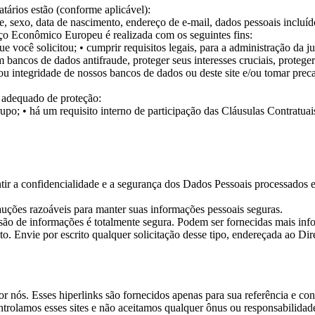
atários estão (conforme aplicável):
, sexo, data de nascimento, endereço de e-mail, dados pessoais incluí
ço Econômico Europeu é realizada com os seguintes fins:
ue você solicitou;
• cumprir requisitos legais, para a administração da j
 bancos de dados antifraude, proteger seus interesses cruciais, protege
ou integridade de nossos bancos de dados ou deste site e/ou tomar prec
l adequado de proteção:
grupo;
• há um requisito interno de participação das Cláusulas Contrat
r a confidencialidade e a segurança dos Dados Pessoais processados e 
ções razoáveis para manter suas informações pessoais seguras.
o de informações é totalmente segura. Podem ser fornecidas mais inf
o. Envie por escrito qualquer solicitação desse tipo, endereçada ao D
or nós. Esses hiperlinks são fornecidos apenas para sua referência e co
rolamos esses sites e não aceitamos qualquer ônus ou responsabilidade p