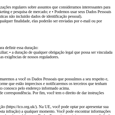
zações regulares sobre assuntos que consideramos interessantes para
keting e pesquisa de mercado; e
• Podemos usar seus Dados Pessoais
sticas não incluirão dados de identificação pessoal).
lquer finalidade, elas poderão ser enviadas por e-mail ou por
ra definir essa duração:
iliar;
• a duração de qualquer obrigação legal que possa ser vinculada
 as exigências de nossos reguladores.
formaremos a você os Dados Pessoais que possuímos a seu respeito e,
rme que estão imprecisos e notificaremos os terceiros que tenham
ato conosco pelo endereço informado acima.
 correspondência. Por fim, você tem o direito de dar instruções
ão (https://ico.org.uk/). Na UE, você pode optar por apresentar sua
suposta infração) a qualquer momento. Você pode encontrar informações