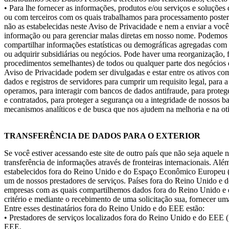
• Para lhe fornecer as informações, produtos e/ou serviços e soluçõe
ou com terceiros com os quais trabalhamos para processamento poster
não as estabelecidas neste Aviso de Privacidade e nem a enviar a você
informação ou para gerenciar malas diretas em nosso nome. Podemos 
compartilhar informações estatísticas ou demográficas agregadas com 
ou adquirir subsidiárias ou negócios. Pode haver uma reorganização, f
procedimentos semelhantes) de todos ou qualquer parte dos negócios 
Aviso de Privacidade podem ser divulgadas e estar entre os ativos com
dados e registros de servidores para cumprir um requisito legal, para
operamos, para interagir com bancos de dados antifraude, para protege
e contratados, para proteger a segurança ou a integridade de nossos b
mecanismos analíticos e de busca que nos ajudem na melhoria e na oti
TRANSFERÊNCIA DE DADOS PARA O EXTERIOR
Se você estiver acessando este site de outro país que não seja aquele
transferência de informações através de fronteiras internacionais. Al
estabelecidos fora do Reino Unido e do Espaço Econômico Europeu (
um de nossos prestadores de serviços. Países fora do Reino Unido e 
empresas com as quais compartilhemos dados fora do Reino Unido e d
critério e mediante o recebimento de uma solicitação sua, fornecer um
Entre esses destinatários fora do Reino Unido e do EEE estão:
• Prestadores de serviços localizados fora do Reino Unido e do EEE (
EEE.