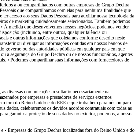
ansferidos a ou compartilhados com outras empresas do Grupo Dechra
s Pessoais que compartilhamos com elas para nenhuma finalidade que
e ter acesso aos seus Dados Pessoais para auxiliar nossa tecnologia da
rceiros de marketing cuidadosamente selecionados. Também podemos
.
• À medida que desenvolvemos nossos negócios, podemos vender
isposição (incluindo, entre outros, qualquer falência ou
oais e outras informações que coletamos conforme descrito neste
ransferir ou divulgar as informações contidas em nossos bancos de
do do governo ou das autoridades públicas em qualquer país em que
ade ou a segurança do Grupo Dechra ou de nossos funcionários, agentes
ais.
• Podemos compartilhar suas informações com fornecedores de
), as diversas comunicações resultarão necessariamente na
rmazenados por empresas e prestadores de serviços externos
em fora do Reino Unido e do EEE e que trabalhem para nós ou para
eus dados, celebraremos os devidos acordos contratuais com todas as
ra garantir a proteção de seus dados no exterior, podemos, a nosso
; e
• Empresas do Grupo Dechra localizadas fora do Reino Unido e do