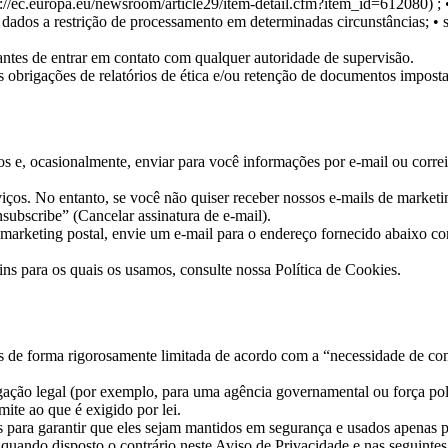
ps://ec.europa.eu/newsroom/article29/item-detail.cfm?item_id=612080) ;
de dados a restrição de processamento em determinadas circunstâncias;
• 
ntes de entrar em contato com qualquer autoridade de supervisão.
s obrigações de relatórios de ética e/ou retenção de documentos imposta
e, ocasionalmente, enviar para você informações por e-mail ou correio
ços. No entanto, se você não quiser receber nossos e-mails de marketing
ubscribe” (Cancelar assinatura de e-mail).
 marketing postal, envie um e-mail para o endereço fornecido abaixo c
ns para os quais os usamos, consulte nossa Política de Cookies.
s de forma rigorosamente limitada de acordo com a “necessidade de c
ação legal (por exemplo, para uma agência governamental ou força pol
ite ao que é exigido por lei.
is para garantir que eles sejam mantidos em segurança e usados apenas 
quando disposto o contrário neste Aviso de Privacidade e nas seguintes 