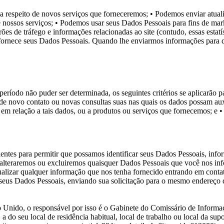
a respeito de novos serviços que forneceremos;
• Podemos enviar atuali
e nossos serviços;
• Podemos usar seus Dados Pessoais para fins de mar
rões de tráfego e informações relacionadas ao site (contudo, essas estatí
rnece seus Dados Pessoais. Quando lhe enviarmos informações para qua
íodo não puder ser determinada, os seguintes critérios se aplicarão pa
 de novo contato ou novas consultas suas nas quais os dados possam aux
em relação a tais dados, ou a produtos ou serviços que fornecemos; e
•
cientes para permitir que possamos identificar seus Dados Pessoais, in
lteraremos ou excluiremos quaisquer Dados Pessoais que você nos info
atualizar qualquer informação que nos tenha fornecido entrando em cont
eus Dados Pessoais, enviando sua solicitação para o mesmo endereço de
o Unido, o responsável por isso é o Gabinete do Comissário de Informaç
, a do seu local de residência habitual, local de trabalho ou local da 