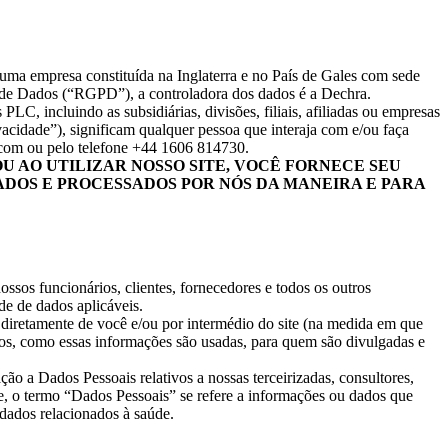
uma empresa constituída na Inglaterra e no País de Gales com sede
de Dados (“RGPD”), a controladora dos dados é a Dechra.
, incluindo as subsidiárias, divisões, filiais, afiliadas ou empresas
acidade”), significam qualquer pessoa que interaja com e/ou faça
.com
ou pelo telefone +44 1606 814730.
 AO UTILIZAR NOSSO SITE, VOCÊ FORNECE SEU
ADOS E PROCESSADOS POR NÓS DA MANEIRA E PARA
sos funcionários, clientes, fornecedores e todos os outros
de de dados aplicáveis.
s diretamente de você e/ou por intermédio do site (na medida em que
amos, como essas informações são usadas, para quem são divulgadas e
ão a Dados Pessoais relativos a nossas terceirizadas, consultores,
de, o termo “Dados Pessoais” se refere a informações ou dados que
 dados relacionados à saúde.