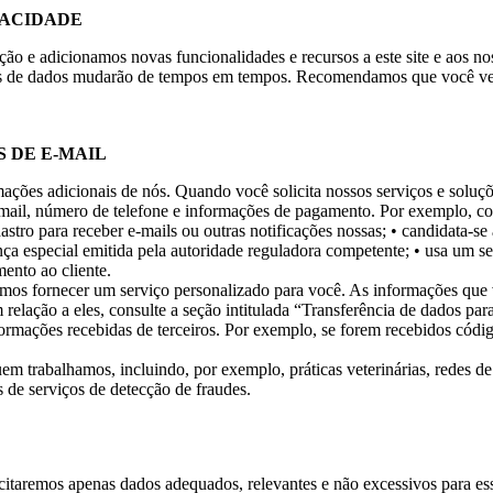
VACIDADE
e adicionamos novas funcionalidades e recursos a este site e aos noss
cas de dados mudarão de tempos em tempos. Recomendamos que você verif
 DE E-MAIL
mações adicionais de nós. Quando você solicita nossos serviços e soluç
-mail, número de telefone e informações de pagamento. Por exemplo, c
dastro para receber e-mails ou outras notificações nossas;
• candidata-se
nça especial emitida pela autoridade reguladora competente;
• usa um s
ento ao cliente.
mos fornecer um serviço personalizado para você. As informações qu
elação a eles, consulte a seção intitulada “Transferência de dados para
mações recebidas de terceiros. Por exemplo, se forem recebidos código
 trabalhamos, incluindo, por exemplo, práticas veterinárias, redes de 
s de serviços de detecção de fraudes.
icitaremos apenas dados adequados, relevantes e não excessivos para es