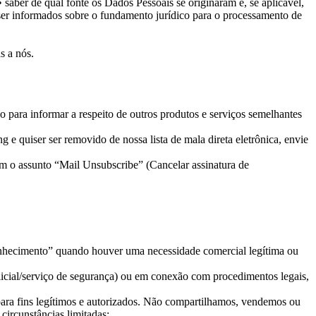
• saber de qual fonte os Dados Pessoais se originaram e, se aplicável,
ser informados sobre o fundamento jurídico para o processamento de
s a nós.
 para informar a respeito de outros produtos e serviços semelhantes
 e quiser ser removido de nossa lista de mala direta eletrônica, envie
om o assunto “Mail Unsubscribe” (Cancelar assinatura de
onhecimento” quando houver uma necessidade comercial legítima ou
icial/serviço de segurança) ou em conexão com procedimentos legais,
para fins legítimos e autorizados. Não compartilhamos, vendemos ou
circunstâncias limitadas: