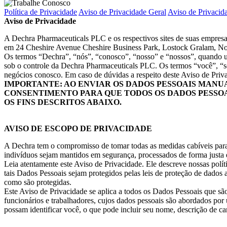
Política de Privacidade
Aviso de Privacidade Geral
Aviso de Privacid
Aviso de Privacidade
A Dechra Pharmaceuticals PLC e os respectivos sites de suas empresa
em 24 Cheshire Avenue Cheshire Business Park, Lostock Gralam, No
Os termos “Dechra”, “nós”, “conosco”, “nosso” e “nossos”, quando usa
sob o controle da Dechra Pharmaceuticals PLC. Os termos “você”, “se
negócios conosco. Em caso de dúvidas a respeito deste Aviso de Priv
IMPORTANTE: AO ENVIAR OS DADOS PESSOAIS MANU
CONSENTIMENTO PARA QUE TODOS OS DADOS PESSOA
OS FINS DESCRITOS ABAIXO.
AVISO DE ESCOPO DE PRIVACIDADE
A Dechra tem o compromisso de tomar todas as medidas cabíveis para g
indivíduos sejam mantidos em segurança, processados de forma justa e
Leia atentamente este Aviso de Privacidade. Ele descreve nossas polít
tais Dados Pessoais sejam protegidos pelas leis de proteção de dados
como são protegidas.
Este Aviso de Privacidade se aplica a todos os Dados Pessoais que são
funcionários e trabalhadores, cujos dados pessoais são abordados por
possam identificar você, o que pode incluir seu nome, descrição de c