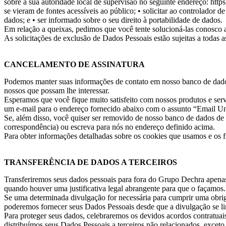
sobre a sua autoridade local de supervisão no seguinte endereço: htt
se vieram de fontes acessíveis ao público;
• solicitar ao controlador 
dados; e
• ser informado sobre o seu direito à portabilidade de dados.
Em relação a queixas, pedimos que você tente solucioná-las conosco a
As solicitações de exclusão de Dados Pessoais estão sujeitas a todas a
CANCELAMENTO DE ASSINATURA
Podemos manter suas informações de contato em nosso banco de dados 
nossos que possam lhe interessar.
Esperamos que você fique muito satisfeito com nossos produtos e servi
um e-mail para o endereço fornecido abaixo com o assunto “Email Uns
Se, além disso, você quiser ser removido de nosso banco de dados de
correspondência) ou escreva para nós no endereço definido acima.
Para obter informações detalhadas sobre os cookies que usamos e os fi
TRANSFERÊNCIA DE DADOS A TERCEIROS
Transferiremos seus dados pessoais para fora do Grupo Dechra apena
quando houver uma justificativa legal abrangente para que o façamos.
Se uma determinada divulgação for necessária para cumprir uma obrig
poderemos fornecer seus Dados Pessoais desde que a divulgação se lim
Para proteger seus dados, celebraremos os devidos acordos contratua
distribuímos seus Dados Pessoais a terceiros não relacionados, exceto 