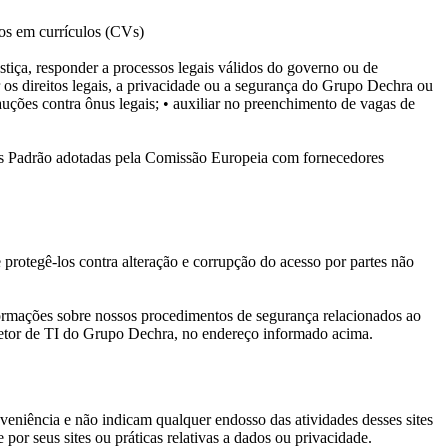
dos em currículos (CVs)
ustiça, responder a processos legais válidos do governo ou de
r os direitos legais, a privacidade ou a segurança do Grupo Dechra ou
auções contra ônus legais;
• auxiliar no preenchimento de vagas de
uais Padrão adotadas pela Comissão Europeia com fornecedores
protegê-los contra alteração e corrupção do acesso por partes não
ormações sobre nossos procedimentos de segurança relacionados ao
iretor de TI do Grupo Dechra, no endereço informado acima.
nveniência e não indicam qualquer endosso das atividades desses sites
or seus sites ou práticas relativas a dados ou privacidade.