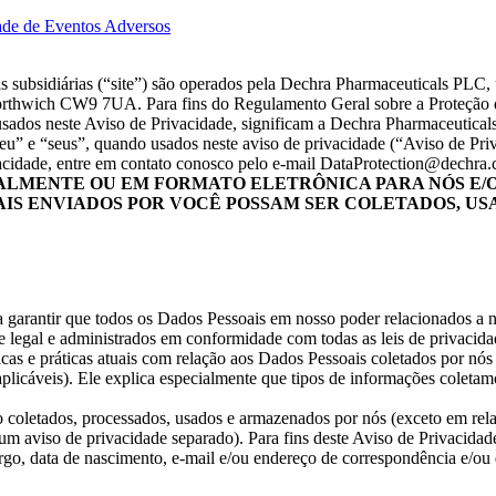
ade de Eventos Adversos
s subsidiárias (“site”) são operados pela Dechra Pharmaceuticals PLC, 
rthwich CW9 7UA. Para fins do Regulamento Geral sobre a Proteção 
dos neste Aviso de Privacidade, significam a Dechra Pharmaceuticals PLC
u” e “seus”, quando usados neste aviso de privacidade (“Aviso de Priv
acidade, entre em contato conosco pelo e-mail
DataProtection@dechra
ALMENTE OU EM FORMATO ELETRÔNICA PARA NÓS E/OU
IS ENVIADOS POR VOCÊ POSSAM SER COLETADOS, US
arantir que todos os Dados Pessoais em nosso poder relacionados a nos
 legal e administrados em conformidade com todas as leis de privacida
icas e práticas atuais com relação aos Dados Pessoais coletados por nó
 aplicáveis). Ele explica especialmente que tipos de informações colet
 coletados, processados, usados e armazenados por nós (exceto em relaç
 um aviso de privacidade separado). Para fins deste Aviso de Privacida
argo, data de nascimento, e-mail e/ou endereço de correspondência e/ou