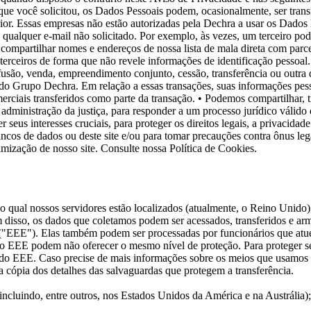
s que você solicitou, os Dados Pessoais podem, ocasionalmente, ser tr
ior. Essas empresas não estão autorizadas pela Dechra a usar os Dado
 qualquer e-mail não solicitado. Por exemplo, às vezes, um terceiro pod
compartilhar nomes e endereços de nossa lista de mala direta com pa
terceiros de forma que não revele informações de identificação pessoal
usão, venda, empreendimento conjunto, cessão, transferência ou outra d
do Grupo Dechra. Em relação a essas transações, suas informações pess
erciais transferidos como parte da transação.
• Podemos compartilhar, t
 a administração da justiça, para responder a um processo jurídico váli
r seus interesses cruciais, para proteger os direitos legais, a privacid
ancos de dados ou deste site e/ou para tomar precauções contra ônus leg
mização de nosso site. Consulte nossa Política de Cookies.
 no qual nossos servidores estão localizados (atualmente, o Reino Unido
ém disso, os dados que coletamos podem ser acessados, transferidos e a
"EEE"). Elas também podem ser processadas por funcionários que atu
do EEE podem não oferecer o mesmo nível de proteção. Para proteger s
o EEE. Caso precise de mais informações sobre os meios que usamos pa
a cópia dos detalhes das salvaguardas que protegem a transferência.
incluindo, entre outros, nos Estados Unidos da América e na Austrália)