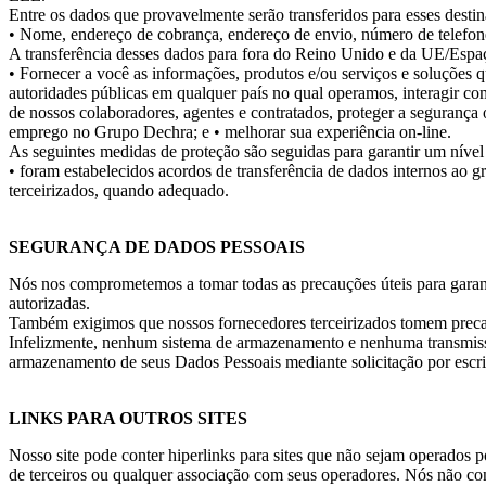
Entre os dados que provavelmente serão transferidos para esses destin
• Nome, endereço de cobrança, endereço de envio, número de telefone
A transferência desses dados para fora do Reino Unido e da UE/Espa
• Fornecer a você as informações, produtos e/ou serviços e soluções q
autoridades públicas em qualquer país no qual operamos, interagir com
de nossos colaboradores, agentes e contratados, proteger a segurança 
emprego no Grupo Dechra; e
• melhorar sua experiência on-line.
As seguintes medidas de proteção são seguidas para garantir um níve
• foram estabelecidos acordos de transferência de dados internos ao 
terceirizados, quando adequado.
SEGURANÇA DE DADOS PESSOAIS
Nós nos comprometemos a tomar todas as precauções úteis para garanti
autorizadas.
Também exigimos que nossos fornecedores terceirizados tomem precau
Infelizmente, nenhum sistema de armazenamento e nenhuma transmissã
armazenamento de seus Dados Pessoais mediante solicitação por escrit
LINKS PARA OUTROS SITES
Nosso site pode conter hiperlinks para sites que não sejam operados p
de terceiros ou qualquer associação com seus operadores. Nós não cont