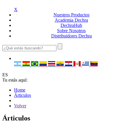
X
Nuestros
Productos
Academia
Dechra
Dechra
Hub
Sobre
Nosotros
Distribuidores
Dechra
ES
Tu estás aquí:
Home
Árticulos
Volver
Árticulos