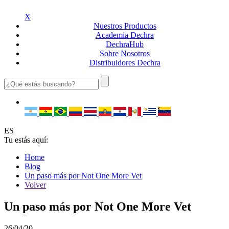
X
Nuestros
Productos
Academia
Dechra
Dechra
Hub
Sobre
Nosotros
Distribuidores
Dechra
ES
Tu estás aquí:
Home
Blog
Un paso más por Not One More Vet
Volver
Un paso más por Not One More Vet
26/04/20