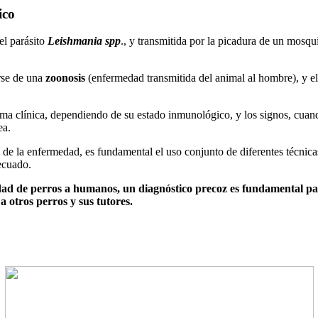
ico
el parásito
Leishmania spp
., y transmitida por la picadura de un mosqu
rse de una
zoonosis
(enfermedad transmitida del animal al hombre), y el 
ma clínica, dependiendo de su estado inmunológico, y los signos, cuando
ea.
n de la enfermedad, es fundamental el uso conjunto de diferentes técnicas
ecuado.
dad de perros a humanos, un diagnóstico precoz es fundamental par
a otros perros y sus tutores.