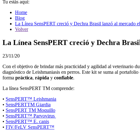
Tu estás aquí:
Home
Blog
La Línea SensPERT creció y Dechra Brasil lanzó al mercado e
Volver
La Línea SensPERT creció y Dechra Brasil
23/11/20
Con el objetivo de brindar más practicidad y agilidad al veterinario d
diagnóstico de Leishmaniasis en perros. Este kit se suma al portafolio
forma
práctica
,
rápida
y
confiable
.
La línea SensPERT TM comprende:
•
SensPERT™ Leishmania
•
SensPERTTM Giardia
•
SensPERT TM Moquillo
•
SensPERT™ Parvovirus
•
SensPERT™ E. canis
•
FIV/FeLV SensPERT™