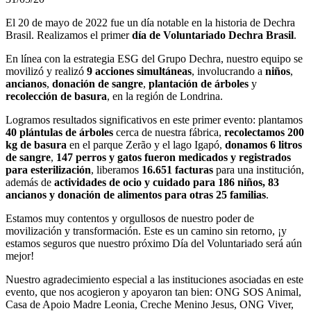
El 20 de mayo de 2022 fue un día notable en la historia de Dechra
Brasil. Realizamos el primer
día de Voluntariado Dechra Brasil
.
En línea con la estrategia ESG del Grupo Dechra, nuestro equipo se
movilizó y realizó
9 acciones simultáneas
, involucrando a
niños
,
ancianos
,
donación de sangre
,
plantación de árboles
y
recolección de basura
, en la región de Londrina.
Logramos resultados significativos en este primer evento: plantamos
40 plántulas de árboles
cerca de nuestra fábrica,
recolectamos 200
kg de basura
en el parque Zerão y el lago Igapó,
donamos 6 litros
de sangre
,
147 perros y gatos fueron medicados y registrados
para esterilización
, liberamos
16.651 facturas
para una institución,
además de
actividades de ocio y cuidado para 186 niños, 83
ancianos y donación de alimentos para otras 25 familias
.
Estamos muy contentos y orgullosos de nuestro poder de
movilización y transformación. Este es un camino sin retorno, ¡y
estamos seguros que nuestro próximo Día del Voluntariado será aún
mejor!
Nuestro agradecimiento especial a las instituciones asociadas en este
evento, que nos acogieron y apoyaron tan bien: ONG SOS Animal,
Casa de Apoio Madre Leonia, Creche Menino Jesus, ONG Viver,