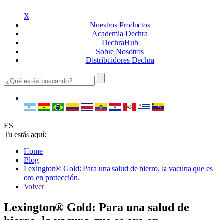
X
Nuestros
Productos
Academia
Dechra
Dechra
Hub
Sobre
Nosotros
Distribuidores
Dechra
ES
Tu estás aquí:
Home
Blog
Lexington® Gold: Para una salud de hierro, la vacuna que es
oro en protección.
Volver
Lexington® Gold: Para una salud de