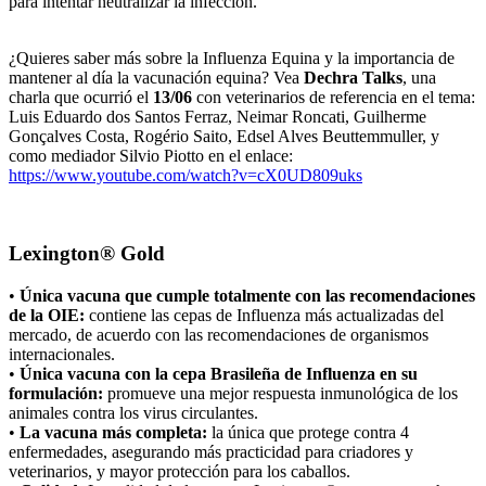
para intentar neutralizar la infección.
¿Quieres saber más sobre la Influenza Equina y la importancia de
mantener al día la vacunación equina? Vea
Dechra Talks
, una
charla que ocurrió el
13/06
con veterinarios de referencia en el tema:
Luis Eduardo dos Santos Ferraz, Neimar Roncati, Guilherme
Gonçalves Costa, Rogério Saito, Edsel Alves Beuttemmuller, y
como mediador Silvio Piotto en el enlace:
https://www.youtube.com/watch?v=cX0UD809uks
Lexington® Gold
•
Única vacuna que cumple totalmente con las recomendaciones
de la OIE:
contiene las cepas de Influenza más actualizadas del
mercado, de acuerdo con las recomendaciones de organismos
internacionales.
•
Única vacuna con la cepa Brasileña de Influenza en su
formulación:
promueve una mejor respuesta inmunológica de los
animales contra los virus circulantes.
•
La vacuna más completa:
la única que protege contra 4
enfermedades, asegurando más practicidad para criadores y
veterinarios, y mayor protección para los caballos.