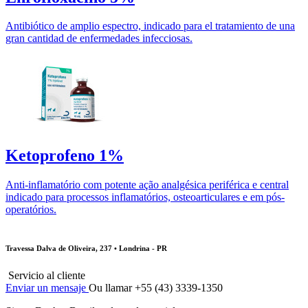
Antibiótico de amplio espectro, indicado para el tratamiento de una
gran cantidad de enfermedades infecciosas.
Ketoprofeno 1%
Anti-inflamatório com potente ação analgésica periférica e central
indicado para processos inflamatórios, osteoarticulares e em pós-
operatórios.
Travessa Dalva de Oliveira, 237 • Londrina - PR
Servicio al cliente
Enviar un mensaje
Ou llamar +55 (43) 3339-1350