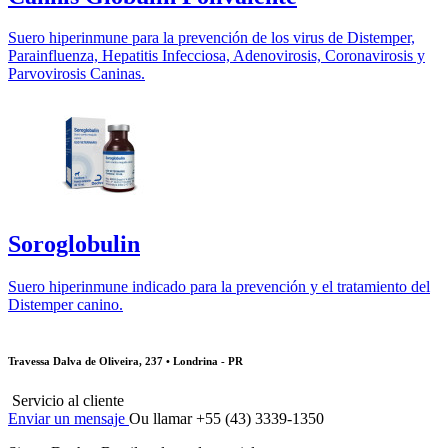
Suero hiperinmune para la prevención de los virus de Distemper,
Parainfluenza, Hepatitis Infecciosa, Adenovirosis, Coronavirosis y
Parvovirosis Caninas.
Soroglobulin
Suero hiperinmune indicado para la prevención y el tratamiento del
Distemper canino.
Travessa Dalva de Oliveira, 237 • Londrina - PR
Servicio al cliente
Enviar un mensaje
Ou llamar +55 (43) 3339-1350