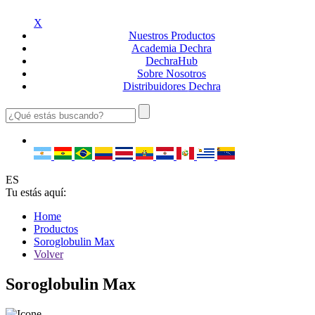
X
Nuestros
Productos
Academia
Dechra
Dechra
Hub
Sobre
Nosotros
Distribuidores
Dechra
ES
Tu estás aquí:
Home
Productos
Soroglobulin Max
Volver
Soroglobulin Max